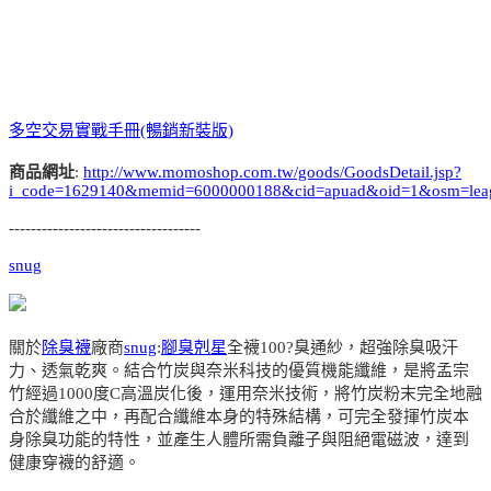
多空交易實戰手冊(暢銷新裝版)
商品網址
:
http://www.momoshop.com.tw/goods/GoodsDetail.jsp?
i_code=1629140&memid=6000000188&cid=apuad&oid=1&osm=lea
-----------------------------------
snug
關於
除臭襪
廠商
snug
:
腳臭剋星
全襪100?臭通紗，超強除臭吸汗
力、透氣乾爽。結合竹炭與奈米科技的優質機能纖維，是將孟宗
竹經過1000度C高溫炭化後，運用奈米技術，將竹炭粉末完全地融
合於纖維之中，再配合纖維本身的特殊結構，可完全發揮竹炭本
身除臭功能的特性，並產生人體所需負離子與阻絕電磁波，達到
健康穿襪的舒適。