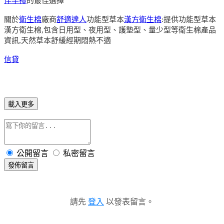
伴手禮
的最佳選擇
關於
衛生棉
廠商
舒適達人
功能型草本
漢方衛生棉
:提供功能型草本
漢方衛生棉,包含日用型、夜用型、護墊型、量少型等衛生棉產品
資訊,天然草本舒緩經期悶熱不適
信貸
載入更多
公開留言
私密留言
發佈留言
請先
登入
以發表留言。