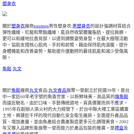
塑身衣
關於
塑身衣
廠商
equmen
男性塑身衣:
男塑身衣
的設計強調材質結合
彈性纖維、尼龍和聚酯纖維，能自然收緊腰腹脂肪、提拉肩膀，
更可以和緩地拉直背部，以達到調整姿勢身型。在最大極限活動
中，協助支撐核心肌肉、手肘和前臂，藉由保持肌肉溫暖、提升
身體機能和改善姿勢，幫助提升運動時的最佳肌能和減少受傷風
險。
魚鬆
丸文
關於
魚鬆
廠商
丸文
食品:
丸文食品
旗聚一堂創立於民國39年，是台
中一家近60年老字號的魚香世家，以新鮮味美、高品質的
旗魚鬆
而遠近馳名，由於口味、手藝傳統道地，貨真價實而供不應求。
1995年在創辦人梁火村的大力經營下，於台中縣大裡工業區購置
土地，興建近千坪的現代自動化安全衛生廠房，全面提升產品品
質、增加產量，並由魚產結合農產製造更多元化調理美食。2002
年又導入品牌形象旗聚一堂而致力於產品包裝的推廣。是
禮盒
及